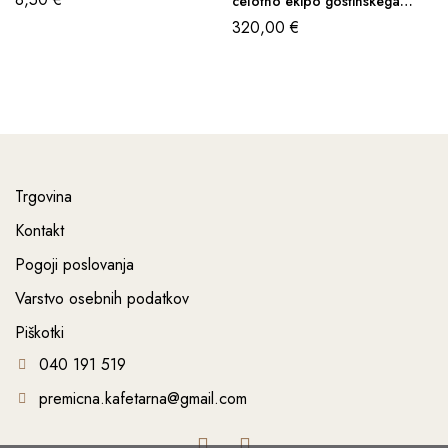
celotno ekipo gostinskega
obrata
320,00
€
Trgovina
Kontakt
Pogoji poslovanja
Varstvo osebnih podatkov
Piškotki
040 191 519
premicna.kafetarna@gmail.com