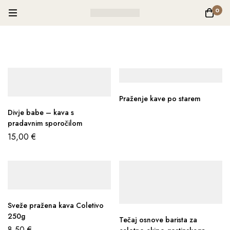
0
Praženje kave po starem
Divje babe – kava s
pradavnim sporočilom
15,00
€
Sveže pražena kava Coletivo
250g
Tečaj osnove barista za
8,50
€